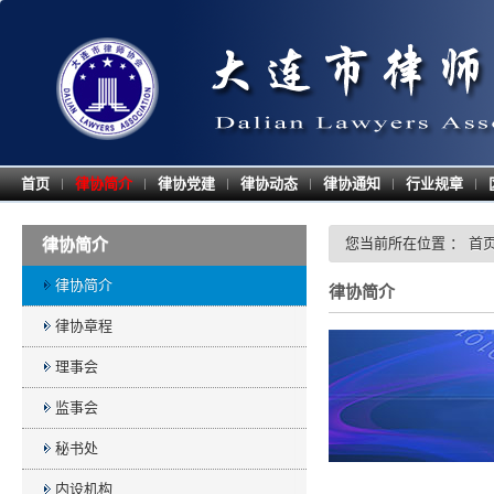
首页
律协简介
律协党建
律协动态
律协通知
行业规章
|
|
|
|
|
|
您当前所在位置 ：
首
律协简介
律协简介
律协简介
律协章程
理事会
监事会
秘书处
内设机构