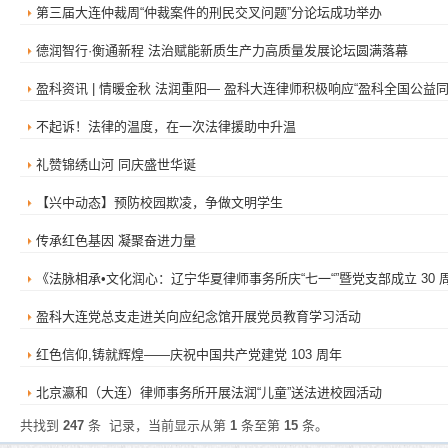
第三届大连仲裁周“仲裁案件的刑民交叉问题”分论坛成功举办
德润智行·衡通新程 法治赋能新质生产力高质量发展论坛圆满落幕
盈科资讯 | 情暖金秋 法润重阳— 盈科大连律师积极响应“盈科全国公益
不起诉！法律的温度，在一次法律援助中升温
礼赞锦绣山河 同庆盛世华诞
【兴中动态】预防校园欺凌，争做文明学生
传承红色基因 凝聚奋进力量
《法脉相承•文化润心：辽宁华夏律师事务所庆“七一“”暨党支部成立 30
盈科大连党总支走进关向应纪念馆开展党员教育学习活动
红色信仰,铸就辉煌——庆祝中国共产党建党 103 周年
北京瀛和（大连）律师事务所开展法润“儿童”送法进校园活动
共找到
247
条
记录，当前显示从第
1
条至第
15
条。