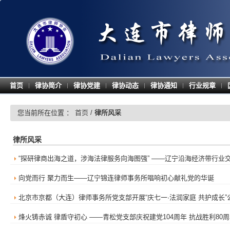
首页
律协简介
律协党建
律协动态
律协通知
行业规章
|
|
|
|
|
|
您当前所在位置 ：
首页
/
律所风采
律所风采
“探研律商出海之道，涉海法律服务向海图强” ——辽宁沿海经济带行业
向党而行 聚力而生——辽宁锦连律师事务所唱响初心献礼党的华诞
北京市京都（大连）律师事务所党支部开展“庆七一·法润家庭 共护成长
烽火铸赤诚 律盾守初心 ——青松党支部庆祝建党104周年 抗战胜利80