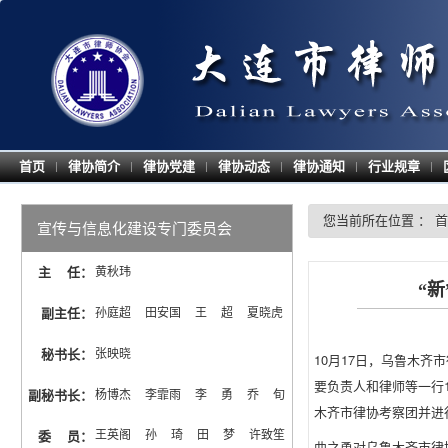
首页
律协简介
律协党建
律协动态
律协通知
行业规章
|
|
|
|
|
|
您当前所在位置 ：
首
宣传与信息化建设专门委员会
主 任
：
黄秋玮
“
副主任
：
孙庭超  田安国  王  超  夏晓虎
秘书长
：
张映晓
10月17日，乌鲁木
要负责人和律师等一行
副秘书长
：
杨博杰  李霏雨  李  勇  乔  旬
木齐市律协考察团并进
王英阁  孙  琦  田  梦  许致笙  
委 员
：
曲之勇对乌鲁木齐市律