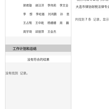
郭君璇  胡汪洋  李伟莉  李文全  
大连市律协财税法律专
李  想  李屹璐  刘鸿鹏  孙  思  
共找到
7
条
记录，显
王占骜  王中乾  杨姗姗  周  巍  
周宇琦  邱丽萍  王会杰
工作计划和总结
没有符合的结果
没有找到
记录。