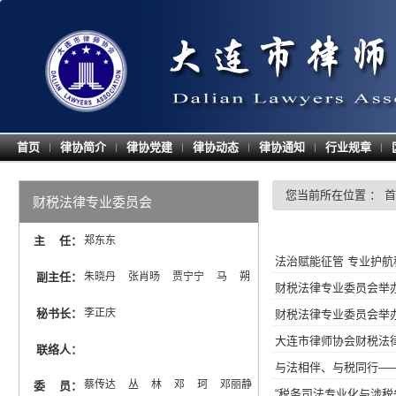
首页
律协简介
律协党建
律协动态
律协通知
行业规章
|
|
|
|
|
|
您当前所在位置 ：
首
财税法律专业委员会
主 任
：
郑东东
法治赋能征管 专业护
副主任
：
朱晓丹  张肖旸  贾宁宁  马  朔
财税法律专业委员会举
秘书长
：
李正庆
财税法律专业委员会举
大连市律师协会财税法
联络人
：
与法相伴、与税同行—
蔡传达  丛  林  邓  珂  邓丽静  
委 员
：
“税务司法专业化与涉税