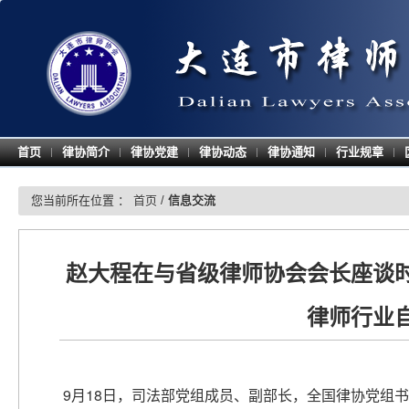
首页
律协简介
律协党建
律协动态
律协通知
行业规章
|
|
|
|
|
|
您当前所在位置 ：
首页
/
信息交流
赵大程在与省级律师协会会长座谈时
律师行业
9月
18
日，司法部党组成员、副部长，全国律协党组书