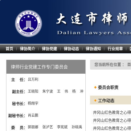
首页
律协简介
律协党建
律协动态
律协通知
行业规章
|
|
|
|
|
|
您当前所在位置 ：
首
律师行业党建工作专门委员会
主 任
：
吕万利
委员会职责
副主任
：
王晓阳  朱宁波  王  伟  杨  冲
工作动态
秘书长
：
杨翔宇
井冈山红色教育之心得
副秘书长
：
肖云鹏
井冈山红色教育之心得
郭丽娜  张泸艺  李宪斌  孙晓禹  
委 员
：
井冈山红色教育之心得