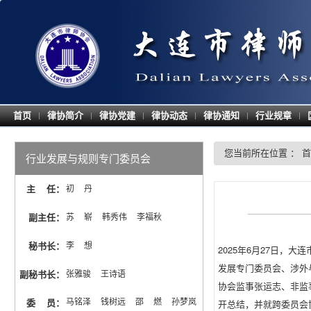
首页
律协简介
律协党建
律协动态
律协通知
行业规章
|
|
|
|
|
|
您当前所在位置 ：
首
行业发展与规则专门委员会
主 任
：
初  丹
副主任
：
苏  崭  韩秀伟  李福秋
秘书长
：
李  想
2025年6月27日，
发展专门委员会、涉外
副秘书长
：
张雅骏  王诗语
协会监事张运志、非监
马铭泽  钱树远  邵  燃  孙梦岚  
开总结，并就跨委员会
委 员
：