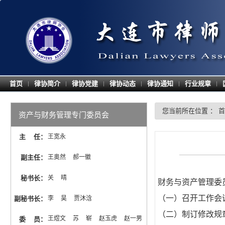
首页
律协简介
律协党建
律协动态
律协通知
行业规章
|
|
|
|
|
|
您当前所在位置 ：
首
资产与财务管理专门委员会
主 任
：
王宽永
副主任
：
王奥然  郝一徽
秘书长
：
关  晴
财务与资产管理委
（一）召开工作会
副秘书长
：
李  昊  贾沐浛
（二）制订修改规
王煜文  苏  崭  赵玉虎  赵一男  
委 员
：