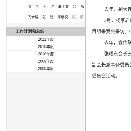
张  莹  于  洋  曲明文  吕  晶  
去年，到大
闫合增  张  镘  华明悦  张  颂
3月，杨家
工作计划和总结
目组来我会采访。
2011年度
去年，宣传
2010年度
张耀东会长
2010年度
2009年度
副会长兼事务委员
2008年度
委员会活动。