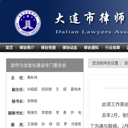
首页
律协简介
律协党建
律协动态
律协通知
行业规章
|
|
|
|
|
|
您当前所在位置 ：
首
宣传与信息化建设专门委员会
主 任
：
黄秋玮
副主任
：
孙庭超  田安国  王  超  夏晓虎
秘书长
：
张映晓
此项工作原由
副秘书长
：
杨博杰  李霏雨  李  勇  乔  旬
去年2月，
王英阁  孙  琦  田  梦  许致笙  
委 员
：
了沟通与联络。2